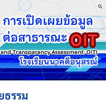
ion
ิยธรรม