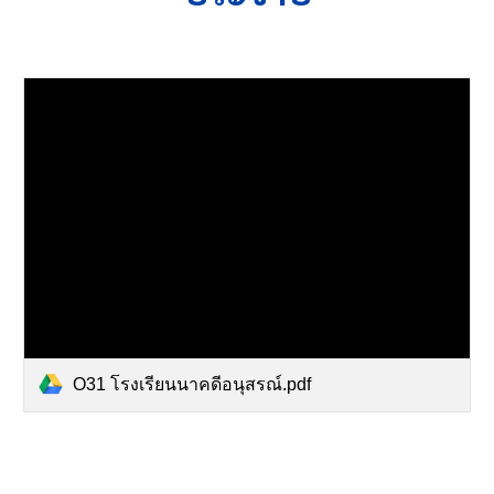
O31 โรงเรียนนาคดีอนุสรณ์.pdf